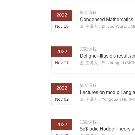
短期课程
2022
Condensed Mathematics
Nov 18
主讲人 : Zhiyou Wu(BICM
短期课程
2022
Deligne--Illusie's result
Nov 17
主讲人 : Shizhang Li (MC
短期课程
2022
Lectures on mod p Langl
Nov 02
主讲人 : Yongquan Hu (M
短期课程
2022
$p$-adic Hodge Theory a