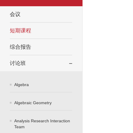
会议
短期课程
综合报告
讨论班
Algebra
Algebraic Geometry
Analysis Research Interaction
Team