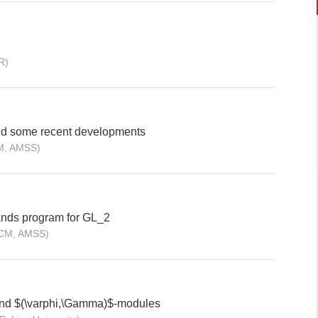
R)
 and some recent developments
M, AMSS)
ands program for GL_2
CM, AMSS)
nd $(\varphi,\Gamma)$-modules