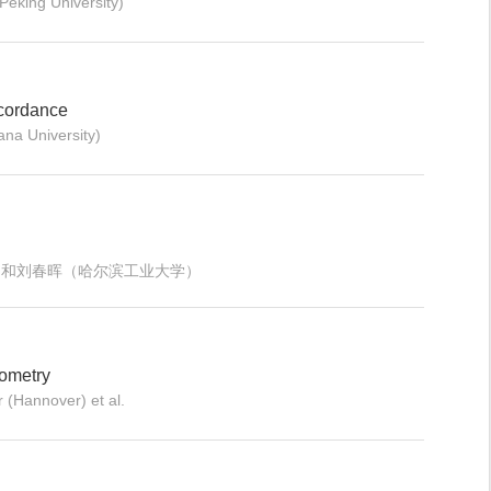
king University)
cordance
na University)
学）和刘春晖（哈尔滨工业大学）
eometry
(Hannover) et al.