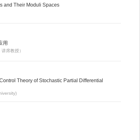
es and Their Moduli Spaces
应用
学 讲席教授）
Control Theory of Stochastic Partial Differential
versity)