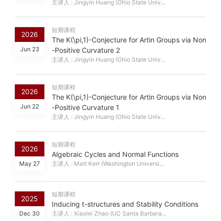
主讲人 : Jingyin Huang (Ohio State Univ...
短期课程
2026
The K(\pi,1)-Conjecture for Artin Groups via Non
Jun 23
-Positive Curvature 2
主讲人 : Jingyin Huang (Ohio State Univ...
短期课程
2026
The K(\pi,1)-Conjecture for Artin Groups via Non
Jun 22
-Positive Curvature 1
主讲人 : Jingyin Huang (Ohio State Univ...
短期课程
2026
Algebraic Cycles and Normal Functions
May 27
主讲人 : Matt Kerr (Washington Universi...
短期课程
2025
Inducing t-structures and Stability Conditions
Dec 30
主讲人 : Xiaolei Zhao (UC Santa Barbara...