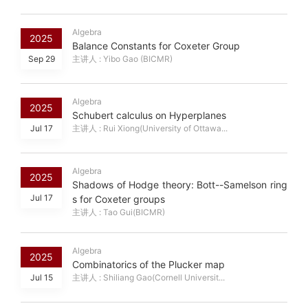
Algebra
2025
Balance Constants for Coxeter Group
Sep 29
主讲人 : Yibo Gao (BICMR)
Algebra
2025
Schubert calculus on Hyperplanes
Jul 17
主讲人 : Rui Xiong(University of Ottawa...
Algebra
2025
Shadows of Hodge theory: Bott--Samelson ring
Jul 17
s for Coxeter groups
主讲人 : Tao Gui(BICMR)
Algebra
2025
Combinatorics of the Plucker map
Jul 15
主讲人 : Shiliang Gao(Cornell Universit...