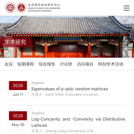
学术研究
会议
短期课程
综合报告
讨论班
访问项目
特别学术活动
Algebra
2026
Eigenvalues of p-adic random matrices
Jun 11
主讲人 : Jiahe Shen (Columbia Universit...
Algebra
2026
Log-Concavity and -Convexity via Distributive
May 26
Lattices
主讲人 : Jinting Liang (University of B...