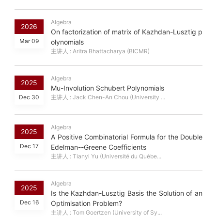
Algebra
2026
On factorization of matrix of Kazhdan-Lusztig p
Mar 09
olynomials
主讲人 : Aritra Bhattacharya (BICMR)
Algebra
2025
Mu-Involution Schubert Polynomials
Dec 30
主讲人 : Jack Chen-An Chou (University ...
Algebra
2025
A Positive Combinatorial Formula for the Double
Dec 17
Edelman--Greene Coefficients
主讲人 : Tianyi Yu (Université du Québe...
Algebra
2025
Is the Kazhdan-Lusztig Basis the Solution of an
Dec 16
Optimisation Problem?
主讲人 : Tom Goertzen (University of Sy...