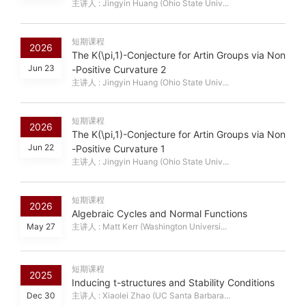
主讲人 : Jingyin Huang (Ohio State Univ...
短期课程
2026
The K(\pi,1)-Conjecture for Artin Groups via Non
Jun 23
-Positive Curvature 2
主讲人 : Jingyin Huang (Ohio State Univ...
短期课程
2026
The K(\pi,1)-Conjecture for Artin Groups via Non
Jun 22
-Positive Curvature 1
主讲人 : Jingyin Huang (Ohio State Univ...
短期课程
2026
Algebraic Cycles and Normal Functions
May 27
主讲人 : Matt Kerr (Washington Universi...
短期课程
2025
Inducing t-structures and Stability Conditions
Dec 30
主讲人 : Xiaolei Zhao (UC Santa Barbara...