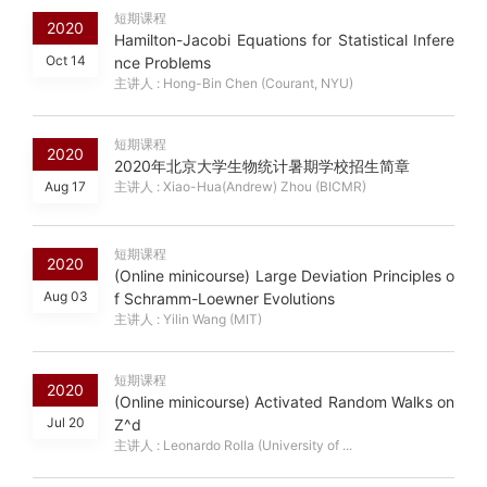
短期课程
2020
Hamilton-Jacobi Equations for Statistical Infere
Oct 14
nce Problems
主讲人 : Hong-Bin Chen (Courant, NYU)
短期课程
2020
2020年北京大学生物统计暑期学校招生简章
Aug 17
主讲人 : Xiao-Hua(Andrew) Zhou (BICMR)
短期课程
2020
(Online minicourse) Large Deviation Principles o
Aug 03
f Schramm-Loewner Evolutions
主讲人 : Yilin Wang (MIT)
短期课程
2020
(Online minicourse) Activated Random Walks on
Jul 20
Z^d
主讲人 : Leonardo Rolla (University of ...