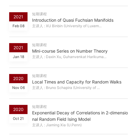
短期课程
2021
Introduction of Quasi Fuchsian Manifolds
Feb 08
主讲人 : XU Binbin (University of Luxem...
短期课程
2021
Mini-course Series on Number Theory
Jan 18
主讲人 : Daxin Xu, Guhanvenkat Harikuma...
短期课程
2020
Local Times and Capacity for Random Walks
Nov 06
主讲人 : Bruno Schapira (University of ...
短期课程
2020
Exponential Decay of Correlations in 2-dimensio
Oct 21
nal Random Field Ising Model
主讲人 : Jiaming Xia (U.Penn)