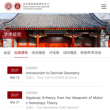
学术研究
会议
短期课程
综合报告
讨论班
访问项目
特别学术活动
短期课程
2021
Introduction to Derived Geometry
Mar 12
主讲人 : Tony Yue Yu (CNRS & Univer...
短期课程
2021
Algebraic K-theory from the Viewpoint of Motivi
Mar 01
c Homotopy Theory
主讲人 : Tom Bachmann (LMU Munich)