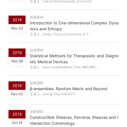
主讲人 : Yukun He(University of Zurich)
短期课程
2019
Introduction to One-dimensional Complex Dyna
Nov 23
mics and Entropy
主讲人 : Giulio Tiozzo (University of T...
短期课程
2019
Statistical Methods for Therapeutic and Diagno
Nov 08
stic Medical Devices
主讲人 : Xiao-Hua(Andrew) Zhou (BICMR) ...
短期课程
2019
β-ensembles: Random Matrix and Beyond
Nov 03
主讲人 : Jiongji Guo (HKUST)
短期课程
2019
Constructible Sheaves, Perverse Sheaves and I
Oct 25
ntersection Cohomology