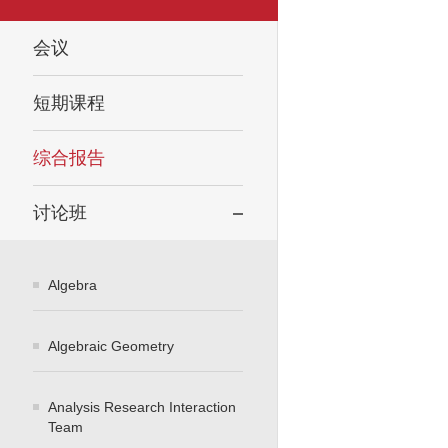
会议
短期课程
综合报告
讨论班
Algebra
Algebraic Geometry
Analysis Research Interaction
Team