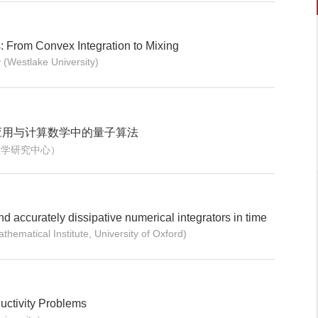
: From Convex Integration to Mixing
(Westlake University)
应用与计算数学中的量子算法
数学研究中心）
d accurately dissipative numerical integrators in time
hematical Institute, University of Oxford)
ductivity Problems