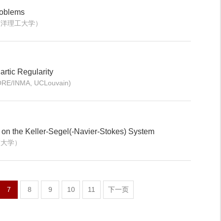
roblems
南洋理工大学）
artic Regularity
ORE/INMA, UCLouvain)
on the Keller-Segel(-Navier-Stokes) System
技大学）
7
8
9
10
11
下一页