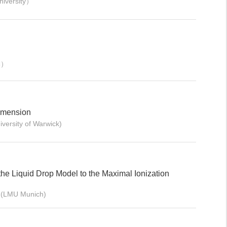
versity）
学）
imension
versity of Warwick)
 the Liquid Drop Model to the Maximal Ionization
(LMU Munich)