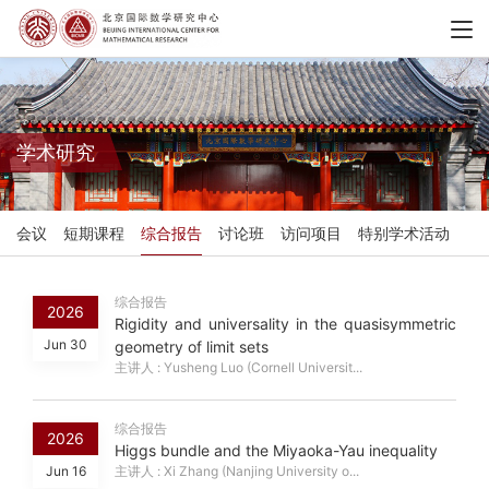
学术研究
会议
短期课程
综合报告
讨论班
访问项目
特别学术活动
综合报告
2026
Rigidity and universality in the quasisymmetric
Jun 30
geometry of limit sets
主讲人 : Yusheng Luo (Cornell Universit...
综合报告
2026
Higgs bundle and the Miyaoka-Yau inequality
Jun 16
主讲人 : Xi Zhang (Nanjing University o...