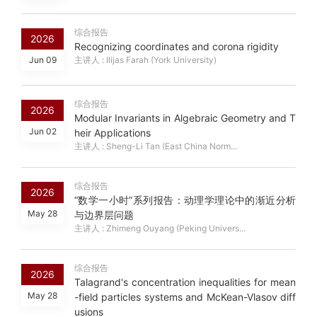
综合报告
2026
Recognizing coordinates and corona rigidity
Jun 09
主讲人 : Ilijas Farah (York University)
综合报告
2026
Modular Invariants in Algebraic Geometry and T
Jun 02
heir Applications
主讲人 : Sheng-Li Tan (East China Norm...
综合报告
2026
“数学一小时”系列报告：动理学理论中的渐近分析
May 28
与边界层问题
主讲人 : Zhimeng Ouyang (Peking Univers...
综合报告
2026
Talagrand's concentration inequalities for mean
May 28
-field particles systems and McKean-Vlasov diff
usions