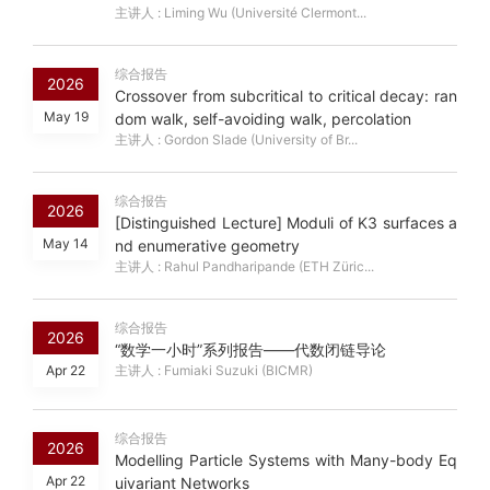
主讲人 : Liming Wu (Université Clermont...
综合报告
2026
Crossover from subcritical to critical decay: ran
May 19
dom walk, self-avoiding walk, percolation
主讲人 : Gordon Slade (University of Br...
综合报告
2026
[Distinguished Lecture] Moduli of K3 surfaces a
May 14
nd enumerative geometry
主讲人 : Rahul Pandharipande (ETH Züric...
综合报告
2026
“数学一小时”系列报告——代数闭链导论
Apr 22
主讲人 : Fumiaki Suzuki (BICMR)
综合报告
2026
Modelling Particle Systems with Many-body Eq
Apr 22
uivariant Networks