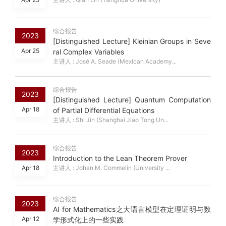
综合报告
2023
[Distinguished Lecture] Kleinian Groups in Seve
Apr 25
ral Complex Variables
主讲人 : José A. Seade (Mexican Academy...
综合报告
2023
[Distinguished Lecture] Quantum Computation
Apr 18
of Partial Differential Equations
主讲人 : Shi Jin (Shanghai Jiao Tong Un...
综合报告
2023
Introduction to the Lean Theorem Prover
Apr 18
主讲人 : Johan M. Commelin (University ...
综合报告
2023
AI for Mathematics之大语言模型在定理证明与数
Apr 12
学形式化上的一些实践