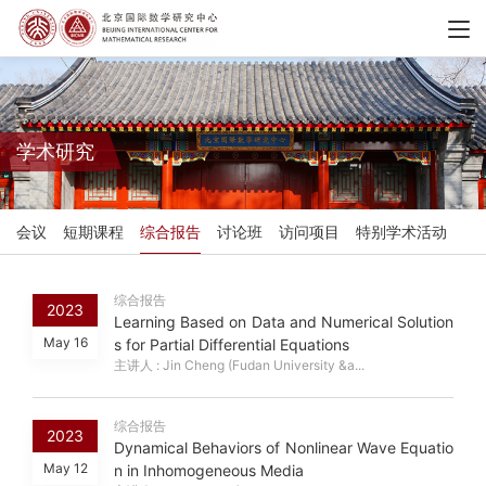
学术研究
会议
短期课程
综合报告
讨论班
访问项目
特别学术活动
综合报告
2023
Learning Based on Data and Numerical Solution
May 16
s for Partial Differential Equations
主讲人 : Jin Cheng (Fudan University &a...
综合报告
2023
Dynamical Behaviors of Nonlinear Wave Equatio
May 12
n in Inhomogeneous Media