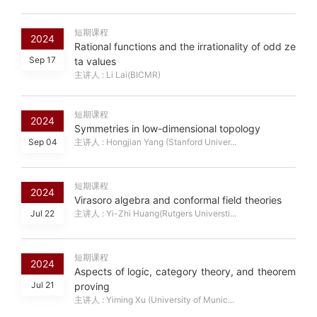
短期课程
2024
Rational functions and the irrationality of odd ze
Sep 17
ta values
主讲人 : Li Lai(BICMR)
短期课程
2024
Symmetries in low-dimensional topology
Sep 04
主讲人 : Hongjian Yang (Stanford Univer...
短期课程
2024
Virasoro algebra and conformal field theories
Jul 22
主讲人 : Yi-Zhi Huang(Rutgers Universti...
短期课程
2024
Aspects of logic, category theory, and theorem
Jul 21
proving
主讲人 : Yiming Xu (University of Munic...