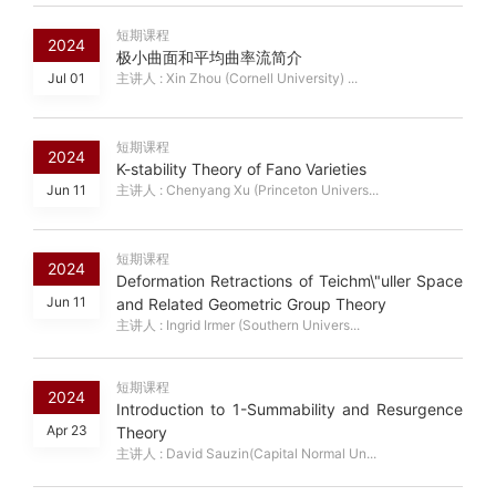
短期课程
2024
极小曲面和平均曲率流简介
Jul 01
主讲人 : Xin Zhou (Cornell University) ...
短期课程
2024
K-stability Theory of Fano Varieties
Jun 11
主讲人 : Chenyang Xu (Princeton Univers...
短期课程
2024
Deformation Retractions of Teichm\"uller Space
Jun 11
and Related Geometric Group Theory
主讲人 : Ingrid Irmer (Southern Univers...
短期课程
2024
Introduction to 1-Summability and Resurgence
Apr 23
Theory
主讲人 : David Sauzin(Capital Normal Un...