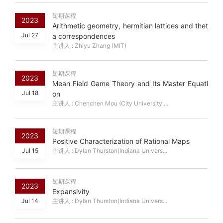
短期课程
2023
Arithmetic geometry, hermitian lattices and thet
Jul 27
a correspondences
主讲人 : Zhiyu Zhang (MIT)
短期课程
2023
Mean Field Game Theory and Its Master Equati
Jul 18
on
主讲人 : Chenchen Mou (City University ...
短期课程
2023
Positive Characterization of Rational Maps
Jul 15
主讲人 : Dylan Thurston(Indiana Univers...
短期课程
2023
Expansivity
Jul 14
主讲人 : Dylan Thurston(Indiana Univers...