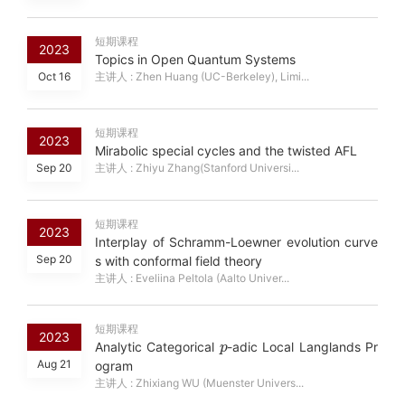
短期课程
2023
Topics in Open Quantum Systems
Oct 16
主讲人 : Zhen Huang (UC-Berkeley), Limi...
短期课程
2023
Mirabolic special cycles and the twisted AFL
Sep 20
主讲人 : Zhiyu Zhang(Stanford Universi...
短期课程
2023
Interplay of Schramm-Loewner evolution curve
Sep 20
s with conformal field theory
主讲人 : Eveliina Peltola (Aalto Univer...
短期课程
p
2023
Analytic Categorical
-adic Local Langlands Pr
Aug 21
ogram
主讲人 : Zhixiang WU (Muenster Univers...