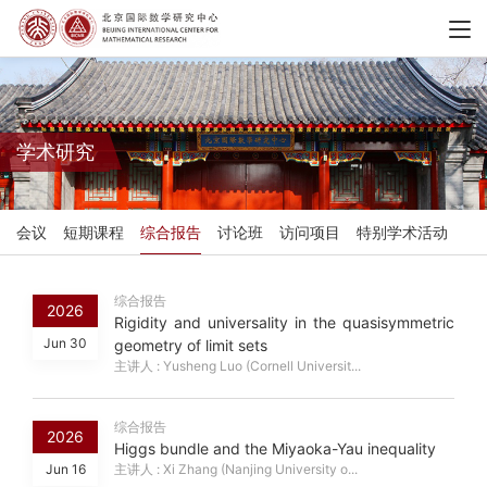
学术研究
会议
短期课程
综合报告
讨论班
访问项目
特别学术活动
综合报告
2026
Rigidity and universality in the quasisymmetric
Jun 30
geometry of limit sets
主讲人 : Yusheng Luo (Cornell Universit...
综合报告
2026
Higgs bundle and the Miyaoka-Yau inequality
Jun 16
主讲人 : Xi Zhang (Nanjing University o...