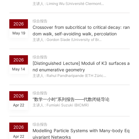
主讲人 : Liming Wu (Université Clermont...
综合报告
2026
Crossover from subcritical to critical decay: ran
May 19
dom walk, self-avoiding walk, percolation
主讲人 : Gordon Slade (University of Br...
综合报告
2026
[Distinguished Lecture] Moduli of K3 surfaces a
May 14
nd enumerative geometry
主讲人 : Rahul Pandharipande (ETH Züric...
综合报告
2026
“数学一小时”系列报告——代数闭链导论
Apr 22
主讲人 : Fumiaki Suzuki (BICMR)
综合报告
2026
Modelling Particle Systems with Many-body Eq
Apr 22
uivariant Networks