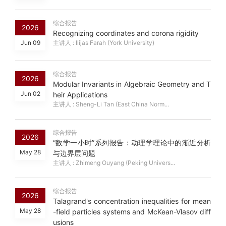
综合报告
2026
Recognizing coordinates and corona rigidity
Jun 09
主讲人 : Ilijas Farah (York University)
综合报告
2026
Modular Invariants in Algebraic Geometry and T
Jun 02
heir Applications
主讲人 : Sheng-Li Tan (East China Norm...
综合报告
2026
“数学一小时”系列报告：动理学理论中的渐近分析
May 28
与边界层问题
主讲人 : Zhimeng Ouyang (Peking Univers...
综合报告
2026
Talagrand's concentration inequalities for mean
May 28
-field particles systems and McKean-Vlasov diff
usions