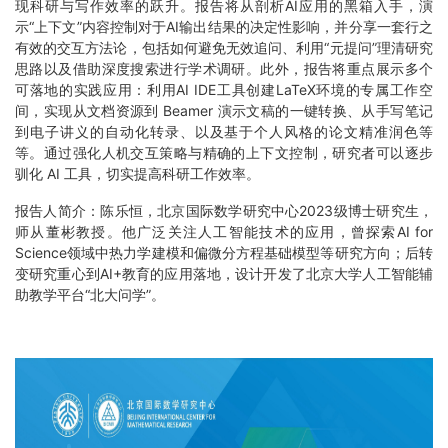
现科研与写作效率的跃升。报告将从剖析AI应用的黑箱入手，演
示“上下文”内容控制对于AI输出结果的决定性影响，并分享一套行之
有效的交互方法论，包括如何避免无效追问、利用“元提问”理清研究
思路以及借助深度搜索进行学术调研。此外，报告将重点展示多个
可落地的实践应用：利用AI IDE工具创建LaTeX环境的专属工作空
间，实现从文档资源到 Beamer 演示文稿的一键转换、从手写笔记
到电子讲义的自动化转录、以及基于个人风格的论文精准润色等
等。通过强化人机交互策略与精确的上下文控制，研究者可以逐步
驯化 AI 工具，切实提高科研工作效率。
报告人
简介：
陈乐恒，北京国际数学研究中心2023级博士研究生，
师从董彬教授。他广泛关注人工智能技术的应用，曾探索AI for
Science领域中热力学建模和偏微分方程基础模型等研究方向；后转
变研究重心到AI+教育的应用落地，设计开发了北京大学人工智能辅
助教学平台“北大问学”。