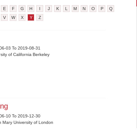
E
F
G
H
I
J
K
L
M
N
O
P
Q
V
W
X
Y
Z
n
06-03 To 2019-08-31
sity of California Berkeley
ang
06-10 To 2019-12-30
 Mary University of London