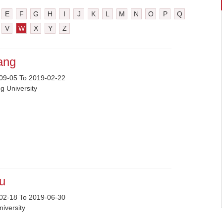
E
F
G
H
I
J
K
L
M
N
O
P
Q
V
W
X
Y
Z
Wang
09-05 To 2019-02-22
g University
Wu
02-18 To 2019-06-30
University