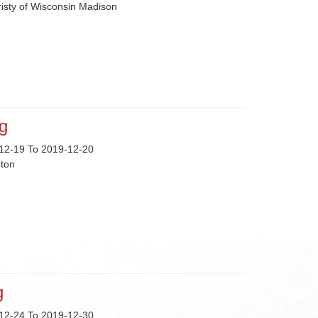
risty of Wisconsin Madison
ng
12-19 To 2019-12-20
eton
g
12-24 To 2019-12-30