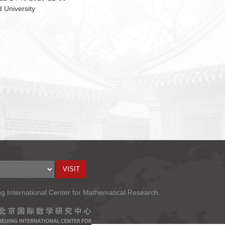
 University
ng International Center for Mathematical Research.