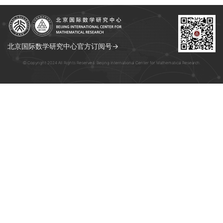
北京国际数学研究中心官方订阅号→
© Copyright 2024 All Rights Reserved. Beijing International Center for Mathematical Research.