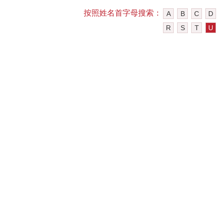
按照姓名首字母搜索：
A
B
C
D
R
S
T
U