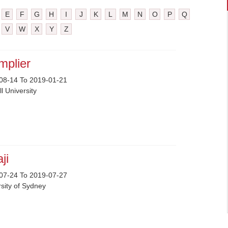
E
F
G
H
I
J
K
L
M
N
O
P
Q
V
W
X
Y
Z
mplier
08-14 To 2019-01-21
l University
aji
07-24 To 2019-07-27
sity of Sydney