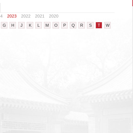
24
2023
2022
2021
2020
G
H
J
K
L
M
O
P
Q
R
S
T
W