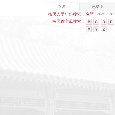
在读
已毕业
全部
2025
20
按照入学年份搜索：
按照首字母搜索：
B
C
D
F
X
Y
Z