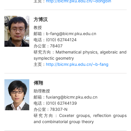
主页：
http://bicmr.pku.edu.cn/~dongbin
方博汉
教授
邮箱：b-fang@bicmr.pku.edu.cn
电话：(010) 62744124
办公室：78407
研究方向：Mathematical physics, algebraic and
symplectic geometry
主页：
http://bicmr.pku.edu.cn/~b-fang
傅翔
助理教授
邮箱：fuxiang@bicmr.pku.edu.cn
电话：(010) 62744139
办公室：78307-N
研究方向：Coxeter groups, reflection groups
and combinatorial group theory