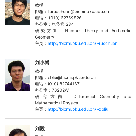
教授
邮箱：liuruochuan@bicmr.pku.edu.cn
电话： (010) 62759826
办公室：智华楼 234
研究方向：Number Theory and Arithmetic
Geometry
主页：
http://bicmr.pku.edu.cn/~ruochuan
刘小博
教授
邮箱：xbliu@bicmr.pku.edu.cn
电话：(010) 62744137
办公室：78202W
研究方向：Differential Geometry and
Mathematical Physics
主页：
http://bicmr.pku.edu.cn/~xbliu
刘毅