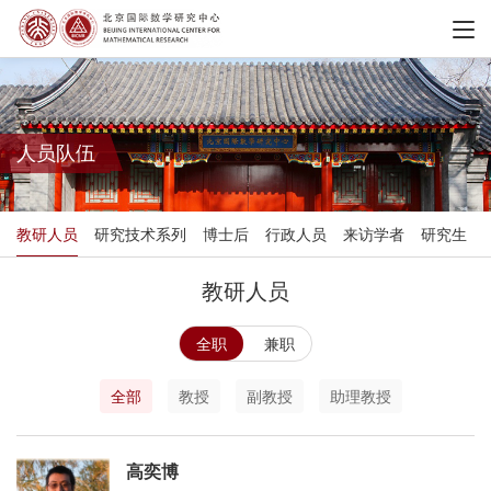
人员队伍
教研人员
研究技术系列
博士后
行政人员
来访学者
研究生
教研人员
全职
兼职
全部
教授
副教授
助理教授
高奕博