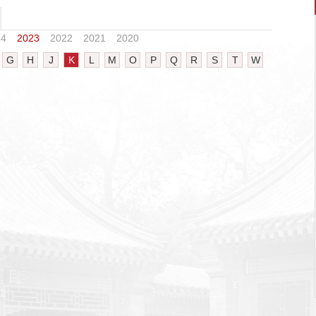
24
2023
2022
2021
2020
G
H
J
K
L
M
O
P
Q
R
S
T
W