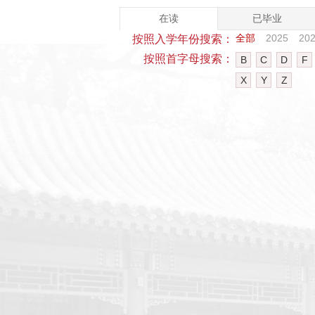
在读
已毕业
全部
2025
20
按照入学年份搜索：
按照首字母搜索：
B
C
D
F
X
Y
Z