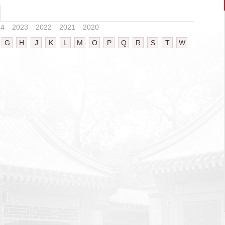
24
2023
2022
2021
2020
G
H
J
K
L
M
O
P
Q
R
S
T
W