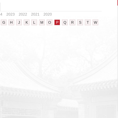
24
2023
2022
2021
2020
G
H
J
K
L
M
O
P
Q
R
S
T
W