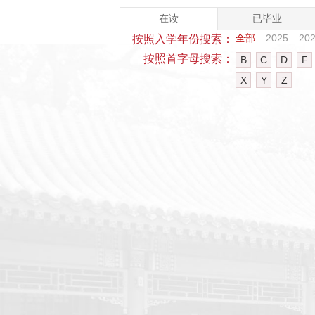
在读
已毕业
全部
2025
20
按照入学年份搜索：
按照首字母搜索：
B
C
D
F
X
Y
Z