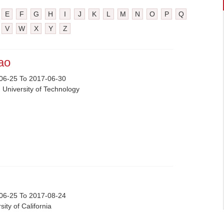
E
F
G
H
I
J
K
L
M
N
O
P
Q
V
W
X
Y
Z
iao
06-25 To 2017-06-30
 University of Technology
06-25 To 2017-08-24
sity of California