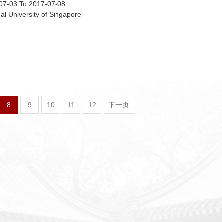
07-03 To 2017-07-08
al University of Singapore
8
9
10
11
12
下一页