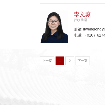
李文琼
行政助理
邮箱:
liwenqiong@
电话: （010）6274
上一页
1
2
下一页