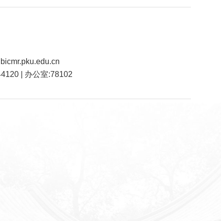
bicmr.pku.edu.cn
4120 | 办公室:78102