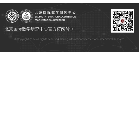
北京国际数学研究中心官方订阅号→
© Copyright 2024 All Rights Reserved. Beijing International Center for Mathematical Research.