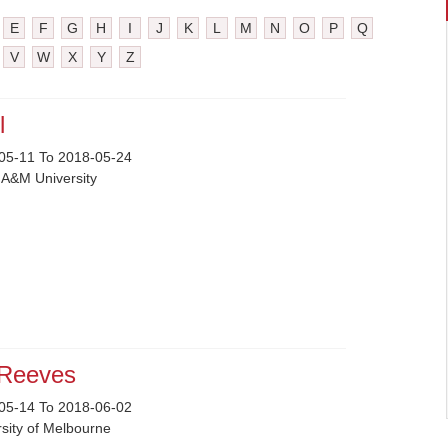
E
F
G
H
I
J
K
L
M
N
O
P
Q
V
W
X
Y
Z
ll
05-11 To 2018-05-24
 A&M University
 Reeves
05-14 To 2018-06-02
rsity of Melbourne