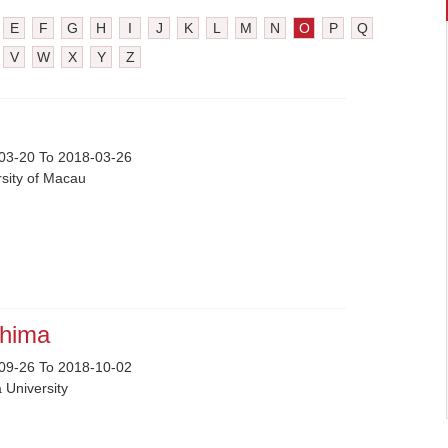
E
F
G
H
I
J
K
L
M
N
O
P
Q
V
W
X
Y
Z
u
03-20 To 2018-03-26
rsity of Macau
shima
09-26 To 2018-10-02
 University