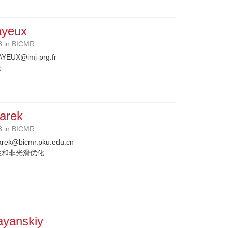
ayeux
8 in BICMR
YEUX@imj-prg.fr
论
arek
3 in BICMR
arek@bicmr.pku.edu.cn
性和非光滑优化
yanskiy