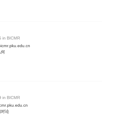
6 in BICMR
cmr.pku.edu.cn
几何
9 in BICMR
mr.pku.edu.cn
相对论