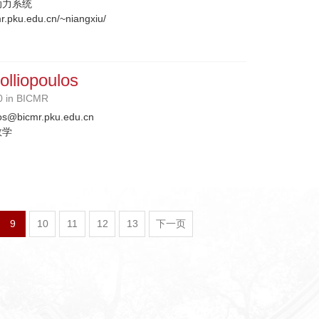
动力系统
mr.pku.edu.cn/~niangxiu/
olliopoulos
0 in BICMR
los@bicmr.pku.edu.cn
数学
9
10
11
12
13
下一页