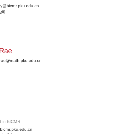
y@bicmr.pku.edu.cn
几何
cRae
rae@math.pku.edu.cn
8 in BICMR
bicmr.pku.edu.cn