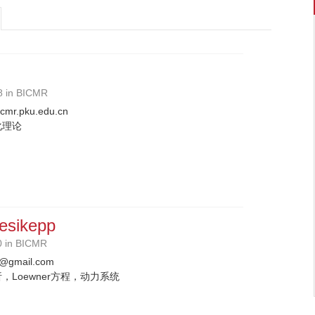
8 in BICMR
icmr.pku.edu.cn
化理论
esikepp
0 in BICMR
p@gmail.com
，Loewner方程，动力系统