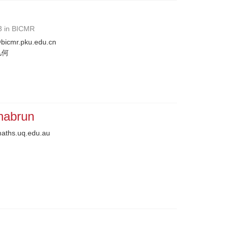
3 in BICMR
icmr.pku.edu.cn
几何
habrun
aths.uq.edu.au