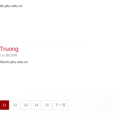
th.pku.edu.cn
Truong
6 in BICMR
bicmr.pku.edu.cn
11
12
13
14
15
下一页