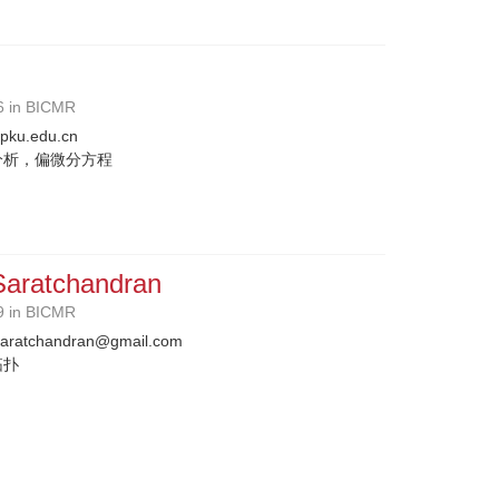
6 in BICMR
ku.edu.cn
分析，偏微分方程
aratchandran
9 in BICMR
saratchandran@gmail.com
拓扑