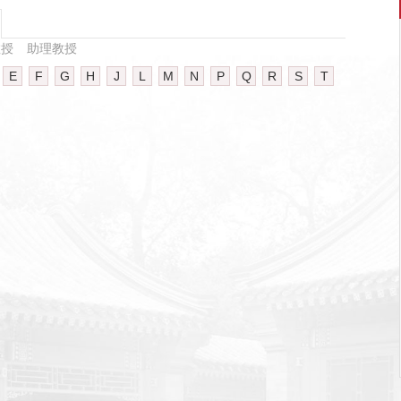
教授
助理教授
E
F
G
H
J
L
M
N
P
Q
R
S
T