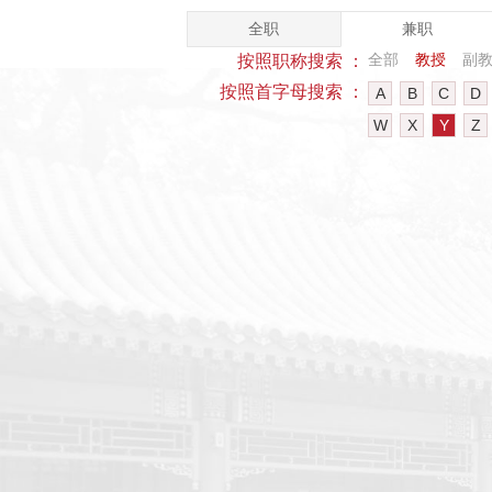
全职
兼职
全部
教授
副
按照职称搜索 ：
按照首字母搜索 ：
A
B
C
D
W
X
Y
Z