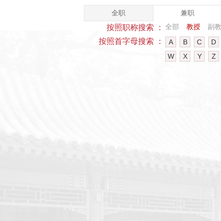
全职
兼职
全部
教授
副
按照职称搜索 ：
按照首字母搜索 ：
A
B
C
D
W
X
Y
Z