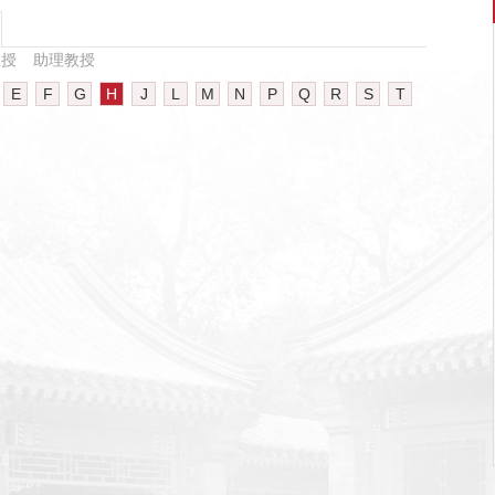
教授
助理教授
E
F
G
H
J
L
M
N
P
Q
R
S
T