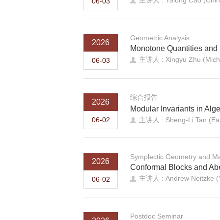
主讲人 : Yalong Cao (Chin
06-03
Geometric Analysis
2026
Monotone Quantities and 
主讲人 : Xingyu Zhu (Michig
06-03
综合报告
2026
Modular Invariants in Alg
06-02
主讲人 : Sheng-Li Tan (Eas
Symplectic Geometry and Ma
2026
Conformal Blocks and Abe
主讲人 : Andrew Neitzke (Ya
06-02
Postdoc Seminar