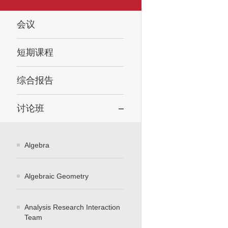
会议
短期课程
综合报告
讨论班
Algebra
Algebraic Geometry
Analysis Research Interaction
Team