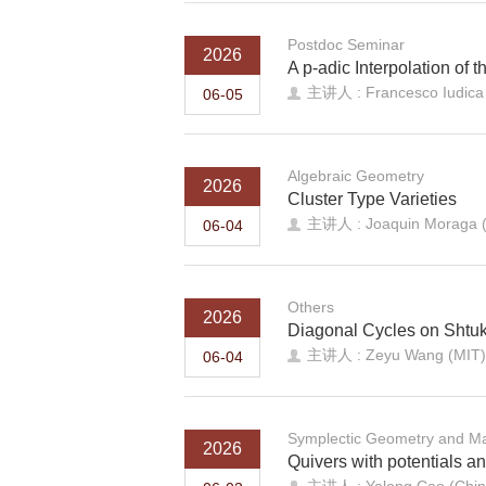
Postdoc Seminar
2026
A p-adic Interpolation of t
主讲人 : Francesco Iu
06-05
Algebraic Geometry
2026
Cluster Type Varieties
主讲人 : Joaquin Moraga 
06-04
Others
2026
Diagonal Cycles on Shtuk
主讲人 : Zeyu Wang (MIT)
06-04
Symplectic Geometry and Ma
2026
Quivers with potentials a