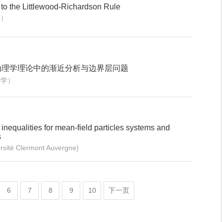
 to the Littlewood-Richardson Rule
心）
动理学理论中的渐近分析与边界层问题
大学）
inequalities for mean-field particles systems and
s
sité Clermont Auvergne)
6
7
8
9
10
下一页