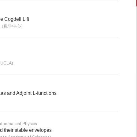
he Cogdell Lift
dica（数学中心）
(UCLA)
as and Adjoint L-functions
thematical Physics
nd their stable envelopes