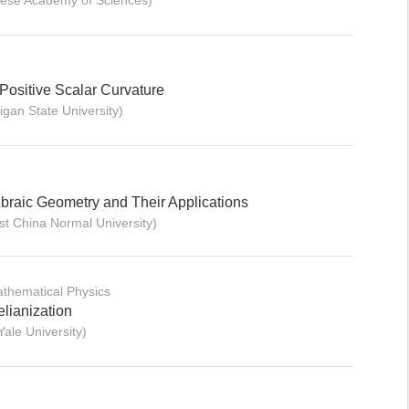
ese Academy of Sciences)
Positive Scalar Curvature
an State University)
ebraic Geometry and Their Applications
t China Normal University)
thematical Physics
lianization
le University)