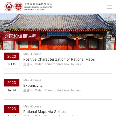
会议和短期课程
Mini-Course
2023
Positive Characterization of Rational Maps
Jul 15
主讲人 : Dylan Thurston(Indiana Univers...
Mini-Course
2023
Expansivity
Jul 14
主讲人 : Dylan Thurston(Indiana Univers...
Mini-Course
2023
Rational Maps via Spines