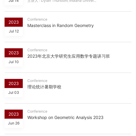
Jul 14
主讲人 : Dylan Thurston( Indiana Univer...
Conference
2023
Masterclass in Random Geometry
Jul 12
Conference
2023
2023年北京大学研究生应用数学专题讲习班
Jul 10
Conference
2023
理论统计暑期学校
Jul 03
Conference
2023
Workshop on Geometric Analysis 2023
Jun 26