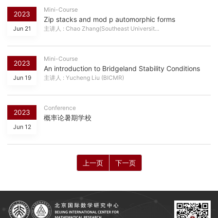
Mini-Course
2023
Zip stacks and mod p automorphic forms
Jun 21
主讲人 : Chao Zhang(Southeast Universit...
Mini-Course
2023
An introduction to Bridgeland Stability Conditions
Jun 19
主讲人 : Yucheng Liu (BICMR)
Conference
2023
概率论暑期学校
Jun 12
上一页
下一页