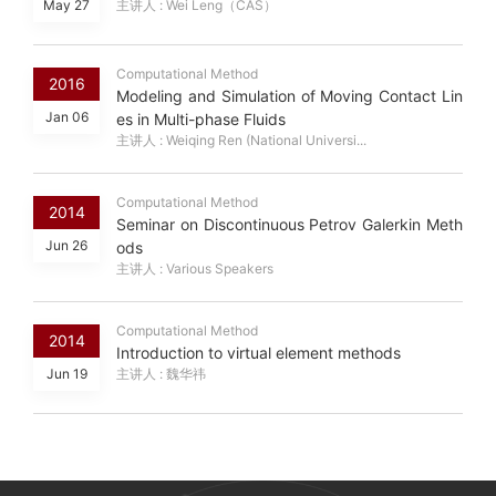
May 27
主讲人 : Wei Leng（CAS）
Computational Method
2016
Modeling and Simulation of Moving Contact Lin
Jan 06
es in Multi-phase Fluids
主讲人 : Weiqing Ren (National Universi...
Computational Method
2014
Seminar on Discontinuous Petrov Galerkin Meth
Jun 26
ods
主讲人 : Various Speakers
Computational Method
2014
Introduction to virtual element methods
Jun 19
主讲人 : 魏华祎