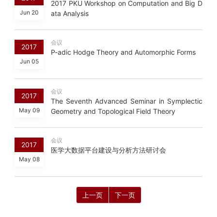
2017 PKU Workshop on Computation and Big D
Jun 20
ata Analysis
会议
2017
P-adic Hodge Theory and Automorphic Forms
Jun 05
会议
2017
The Seventh Advanced Seminar in Symplectic
May 09
Geometry and Topological Field Theory
会议
2017
医学大数据平台建设与分析方法研讨会
May 08
上一页
下一页