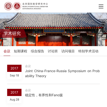
学术研究
会议
短期课程
综合报告
讨论班
访问项目
特别学术活动
会议
2017
Joint China-France-Russia Symposium on Prob
Sep 18
ability Theory
会议
2017
稳定性，有界性和Fano簇
Aug 28