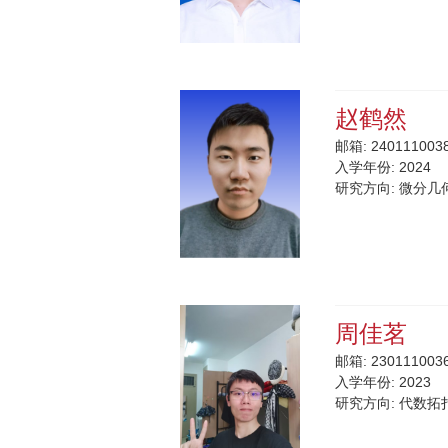
赵鹤然
邮箱:
2401110038
入学年份:
2024
研究方向:
微分几
周佳茗
邮箱:
230111003
入学年份:
2023
研究方向:
代数拓