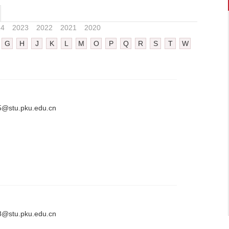
24
2023
2022
2021
2020
G
H
J
K
L
M
O
P
Q
R
S
T
W
@stu.pku.edu.cn
@stu.pku.edu.cn