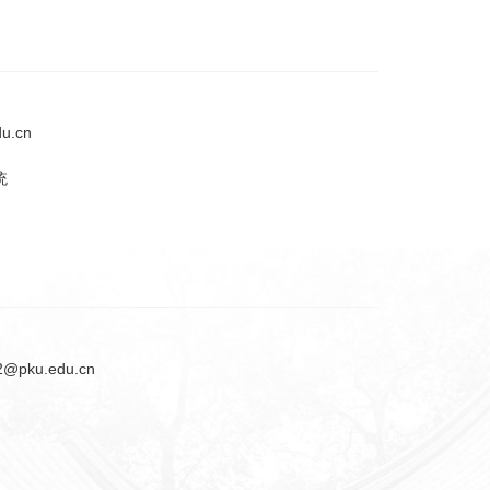
u.cn
统
2@pku.edu.cn