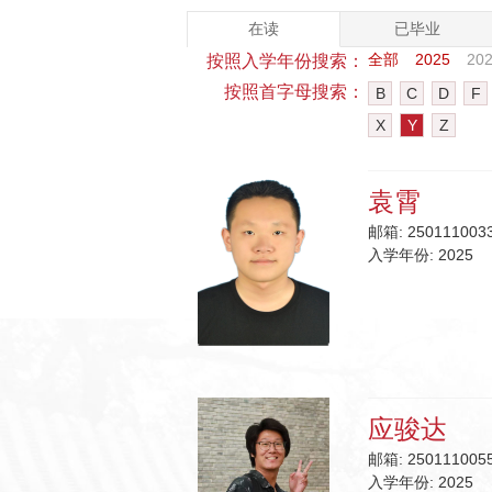
在读
已毕业
全部
2025
20
按照入学年份搜索：
按照首字母搜索：
B
C
D
F
X
Y
Z
袁霄
邮箱:
2501110033
入学年份:
2025
应骏达
邮箱:
2501110055
入学年份:
2025