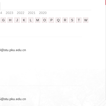
24
2023
2022
2021
2020
G
H
J
K
L
M
O
P
Q
R
S
T
W
@stu.pku.edu.cn
@stu.pku.edu.cn