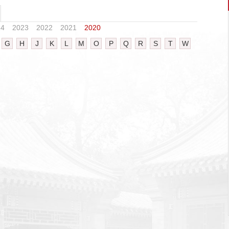
24
2023
2022
2021
2020
G
H
J
K
L
M
O
P
Q
R
S
T
W