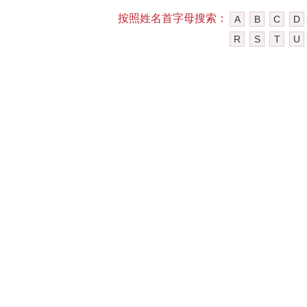
按照姓名首字母搜索：
A
B
C
D
R
S
T
U