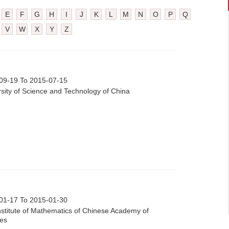
E
F
G
H
I
J
K
L
M
N
O
P
Q
V
W
X
Y
Z
09-19 To 2015-07-15
rsity of Science and Technology of China
01-17 To 2015-01-30
nstitute of Mathematics of Chinese Academy of
es