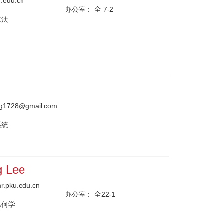
u.edu.cn
5
办公室：
全 7-2
算法
ng1728@gmail.com
系统
g Lee
mr.pku.edu.cn
9
办公室：
全22-1
几何学