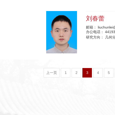
刘春蕾
邮箱：
liuchunle
办公电话：
4419
研究方向：
几何分
上一页
1
2
3
4
5