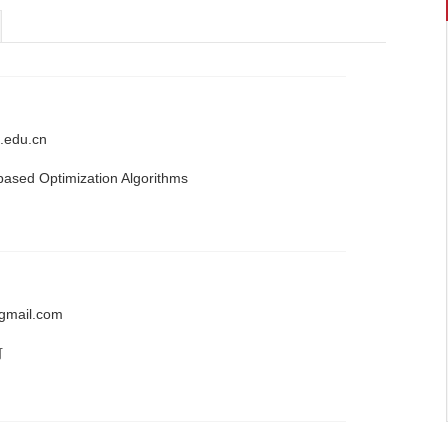
.edu.cn
ased Optimization Algorithms
gmail.com
何