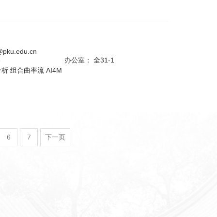
i@pku.edu.cn
3
办公室：
全31-1
析 组合曲率流 AI4M
6
7
下一页