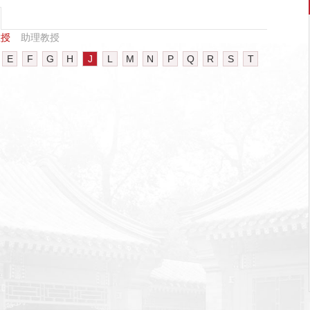
教授
助理教授
E
F
G
H
J
L
M
N
P
Q
R
S
T