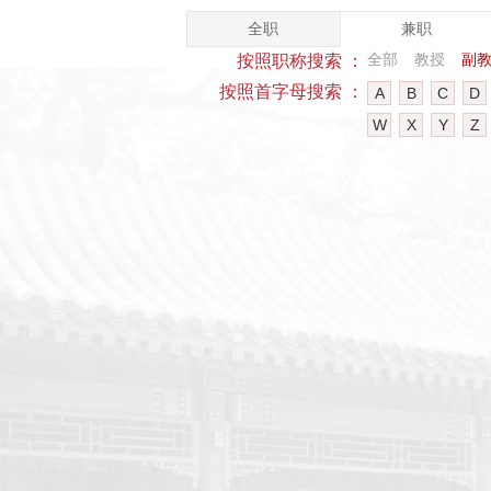
全职
兼职
全部
教授
副
按照职称搜索 ：
按照首字母搜索 ：
A
B
C
D
W
X
Y
Z