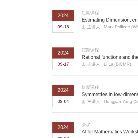
短期课程
2024
Estimating Dimension, en
09-18
主讲人 : Mark Pollicott (Wa
短期课程
2024
Rational functions and the
09-17
主讲人 : Li Lai(BICMR)
短期课程
2024
Symmetries in low-dimens
09-04
主讲人 : Hongjian Yang (Sta
会议
2024
AI for Mathematics Work