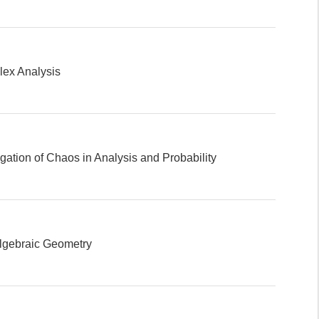
ex Analysis
tion of Chaos in Analysis and Probability
Algebraic Geometry