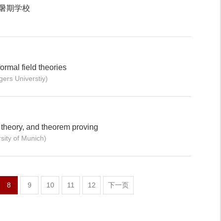
何暑期学校
ormal field theories
ers Universtiy)
y theory, and theorem proving
ity of Munich)
8
9
10
11
12
下一页