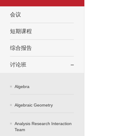
会议
短期课程
综合报告
讨论班
Algebra
Algebraic Geometry
Analysis Research Interaction
Team