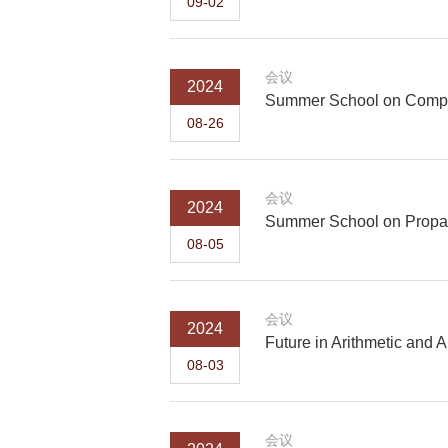
09-02
会议
2024
Summer School on Compl
08-26
会议
2024
Summer School on Propaga
08-05
会议
2024
Future in Arithmetic and 
08-03
会议