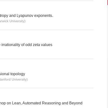
tropy and Lyapunov exponents.
rwick University)
 irrationality of odd zeta values
ional topology
nford University)
shop on Lean, Automated Reasoning and Beyond