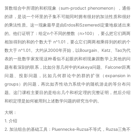
算数组合中所谓的和积现象（sum-product
phenomenon），通俗
的讲，是说一个环里的子集不可能同时拥有很好的加法性质和很好
的乘法性质。这一现象最早是由Erdos和Szemeredi定量地叙述出来
的。他们证明了：给定n个不同的整数（n>100），要么把它们两两
相加得到的和的个数大于
n^1.01，要么它们两两相乘得到的积的个
数大于
n^1.01。大约从2000年开始，以Bourgain、Katz、Tao为代
表的一批数学家发现这种看似不起眼的和积现象跟数学上其他的问
题有着深刻的联系，比如分形几何中的Kakeya问题、Falconer距离
问题、投影问题，比如几何群论中的群的扩张（expansion
in
groups）的问题，再比如齐性动力系统中的随机游走的等分布问
题。
这门课程主要目的是给出几个和积定理的完整证明，然后介绍
和积定理是如何被用到上述数学问题的研究当中的。
大纲：
1. 介绍
2. 加法组合的基础工具：Pluennecke-Ruzsa不等式，Ruzsa三角不