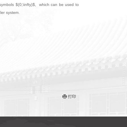
r symbols $(0,\infty)$, which can be used to
uler system.
打印