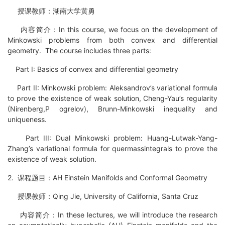
授课教师：湖南大学黄勇
内容简介：In this course, we focus on the development of
Minkowski problems from both convex and differential
geometry. The course includes three parts:
Part I: Basics of convex and differential geometry
Part II: Minkowski problem: Aleksandrov’s variational formula
to prove the existence of weak solution, Cheng-Yau’s regularity
(Nirenberg,P ogrelov), Brunn-Minkowski inequality and
uniqueness.
Part III: Dual Minkowski problem: Huang-Lutwak-Yang-
Zhang’s variational formula for quermassintegrals to prove the
existence of weak solution.
2. 课程题目：AH Einstein Manifolds and Conformal Geometry
授课教师：Qing Jie, University of California, Santa Cruz
内容简介：In these lectures, we will introduce the research