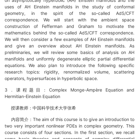
on asymptotically hyperbolic (AH) Einstein manifolds and the
uses of AH Einstein manifolds in the study of conformal
geometry, in the spirit of the so-called AdS/CFT
correspondence. We will start with the ambient space
construction of Fefferman and Graham to motivate the
mathematics behind the so-called AdS/CFT correspondence.
We will then consider a few examples of AH Einstein manifolds
and give an overview about AH Einstein manifolds. As
preliminaries, we will review some basics of analysis on AH
manifolds and uniformly degenerate elliptic partial differential
equations. We also plan to introduce the following specific
research topics: rigidity, renormalized volume, scattering
operators, hypersurfaces in hyperbolic space.
3．课程题目：Complex Monge-Ampère Equation and
Hermitian-Einstein Equation
授课教师：中国科学技术大学张希
内容简介：The aim of this course is to give an introduction to
two very important nonlinear PDEs in complex geometry. This
course consists of four sections. In the first section, we recall
some basic theories and concepts of complex differential