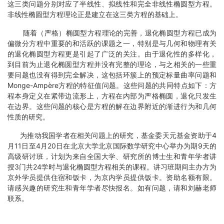
这三类问题分别对应了半线性、拟线性和完全非线性椭圆型方程。
非线性椭圆型方程理论正是建立在这三类方程的基础上。
随着（严格）椭圆型方程理论的完善，退化椭圆型方程已成为
偏微分方程中重要的和活跃的课题之一，特别是与几何和物理有关
的退化椭圆型方程更是引起了广泛的关注。由于退化性的多样化，
到目前为止退化椭圆型方程并没有完整的理论，与之相关的一些重
要问题也没有得到完全解决，这包括环簇上的预定标量曲率问题和
Monge-Ampère方程的特征值问题。这些问题的共同特点如下：方
程本身定义在紧带边流形上，方程在内部为严格椭圆，退化只发生
在边界。这些问题的核心是方程的解在边界附近的渐进行为和几何
性质的研究。
为推动我国学者在相关问题上的研究，基金委天元基金资助于4
月11日至4月20日在北京大学北京国际数学研究中心举办为期9天的
高级研讨班，计划为来自全国大学、研究所的博士生和青年学者讲
授3门共24学时与退化椭圆型方程相关的课程。讲习班期间主办方为
京外学员提供住宿和饭卡，为京内学员提供饭卡。资助名额有限。
请感兴趣的研究生和青年学者尽快报名。如有问题，请和刘赫老师
联系。