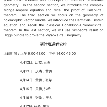
geometry. In the second section, we introduce the complex
Monge-Ampere equation and recall the proof of Calabi-Yau
theorem. The third section will focus on the geometry of
holomorphic vector bundle. We introduce the Hermitian-Einstein
equation and recall the classical Donaldson-Uhlenbeck-Yau
theorem. In the last section, we will use Simpson’s result on
Higgs bundle to prove the Miyaoka-Yau inequality.
研讨班课程安排
上课时间：上午 9:00-11:00，下午 14:00-16:00
4月12日: 庆杰, 黄勇
4月13日: 庆杰，黄勇
4月14日: 黄勇，张希
4月15日: 黄勇, 张希
4月16日: 张希，庆杰
4月17日: 张希, 庆杰