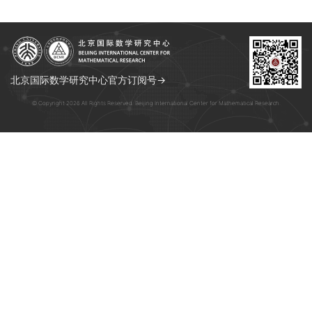
北京国际数学研究中心官方订阅号→
© Copyright 2026 All Rights Reserved. Beijing International Center for Mathematical Research.