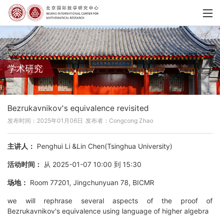
学术研究
Bezrukavnikov's equivalence revisited
发布时间：2025年01月06日
发布者：Congcong Zhao
主讲人：
Penghui Li &Lin Chen(Tsinghua University)
活动时间：
从 2025-01-07 10:00 到 15:30
场地：
Room 77201, Jingchunyuan 78, BICMR
we will rephrase several aspects of the proof of
Bezrukavnikov's equivalence using language of higher algebra