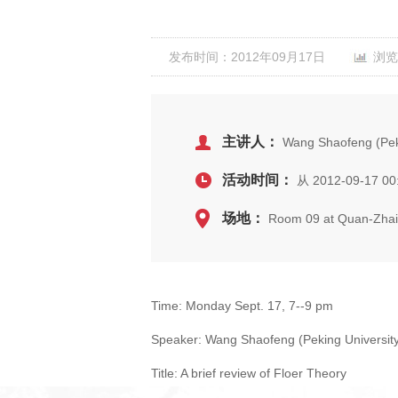
发布时间：2012年09月17日
浏览
主讲人：
Wang Shaofeng (Peki
活动时间：
从 2012-09-17 00
场地：
Room 09 at Quan-Zhai (
Time: Monday Sept. 17, 7--9 pm
Speaker: Wang Shaofeng (Peking Universit
Title: A brief review of Floer Theory