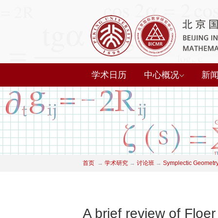
学术日历
中心概况
新
首页
→
学术研究
→
讨论班
→
Symplectic Geometry
A brief review of Floe