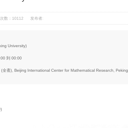
次数：10112
发布者:
ng University)
:00 到 00:00
全斋), Beijing International Center for Mathematical Research, Peking 
y)